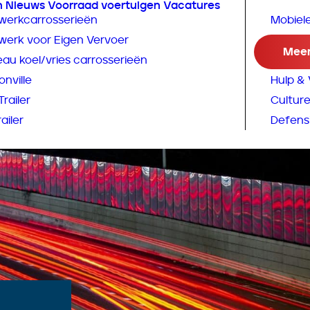
n
Nieuws
Voorraad voertuigen
Vacatures
erkcarrosserieën
Mobiel
erk voor Eigen Vervoer
Mobiel
Meer
au koel/vries carrosserieën
Broadc
nville
Hulp & 
railer
Culture
ailer
Defens