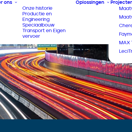
r ons
Oplossingen
Projecte
Onze historie
Maatw
Productie en
Maatw
Engineering
Speciaalbouw
Chere
Transport en Eigen
Faymo
vervoer
MAX T
LeciTr