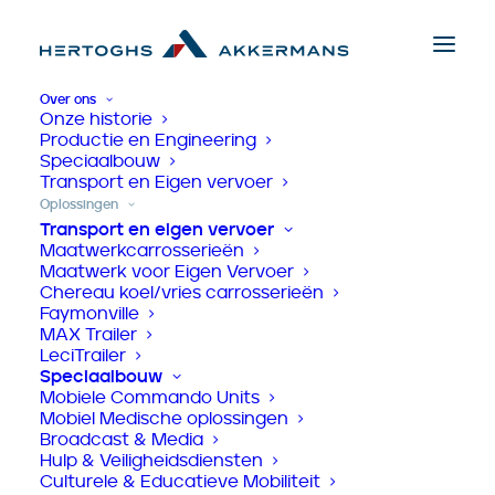
Over ons
Onze historie
Productie en Engineering
Speciaalbouw
Transport en Eigen vervoer
Home
>
Diensten
>
Onderdelenverkoop
Oplossingen
Transport en eigen vervoer
Onderdelenservice
Maatwerkcarrosserieën
Maatwerk voor Eigen Vervoer
waar kwaliteit
Chereau koel/vries carrosserieën
Faymonville
voorop staat
MAX Trailer
LeciTrailer
Speciaalbouw
Mobiele Commando Units
Mobiel Medische oplossingen
Broadcast & Media
Hulp & Veiligheidsdiensten
Culturele & Educatieve Mobiliteit