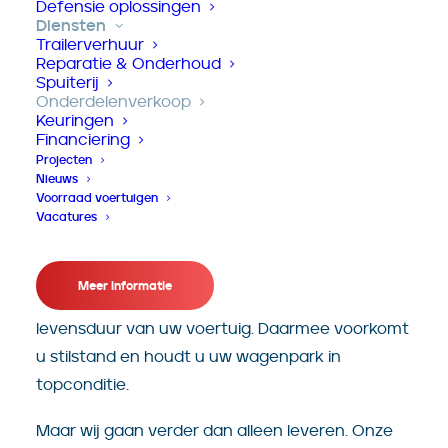
Defensie oplossingen
Diensten
Trailerverhuur
Reparatie & Onderhoud
Originele onderdelen,
Spuiterij
Onderdelenverkoop
snelle service
Keuringen
Financiering
Projecten
Nieuws
Bij Hertoghs Akkermans draait alles om kwaliteit
Voorraad voertuigen
én continuïteit. Als importeur leveren wij
Vacatures
uitsluitend originele onderdelen van topmerken.
Zo bent u verzekerd van de juiste pasvorm,
Meer informatie
maximale betrouwbaarheid en een lange
levensduur van uw voertuig. Daarmee voorkomt
u stilstand en houdt u uw wagenpark in
topconditie.
Maar wij gaan verder dan alleen leveren. Onze