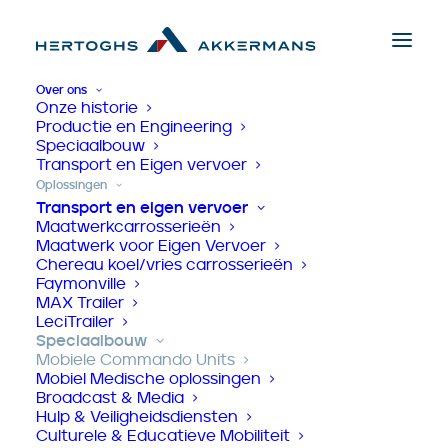
Over ons
Onze historie
Productie en Engineering
Speciaalbouw
Home
>
Oplossingen
>
Mobiele Commando Units
Mobiele Commando
Transport en Eigen vervoer
Oplossingen
Units
Transport en eigen vervoer
Maatwerkcarrosserieën
Maatwerk voor Eigen Vervoer
Chereau koel/vries carrosserieën
Faymonville
MAX Trailer
LeciTrailer
Speciaalbouw
Mobiele Commando Units
Mobiel Medische oplossingen
Broadcast & Media
Hulp & Veiligheidsdiensten
Culturele & Educatieve Mobiliteit