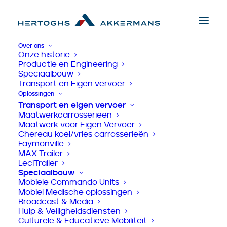
Over ons
Onze historie
Productie en Engineering
Home
>
Projecten
>
Veilig vervoer voor trouwe
Speciaalbouw
dienstpartners
Transport en Eigen vervoer
Veilig vervoer voor
Oplossingen
Transport en eigen vervoer
Maatwerkcarrosserieën
trouwe
Maatwerk voor Eigen Vervoer
Chereau koel/vries carrosserieën
dienstpartners
Faymonville
MAX Trailer
LeciTrailer
Speciaalbouw
Mobiele Commando Units
Mobiel Medische oplossingen
Broadcast & Media
Hulp & Veiligheidsdiensten
Culturele & Educatieve Mobiliteit